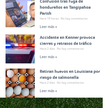
Confusión tras fuga de
hondureños en Tangipahoa
Parish
Hace 19 horas
No hay comentarios
Leer más »
Accidente en Kenner provoca
cierres y retrasos de tráfico
Hace 2 días
No hay comentarios
Leer más »
Retiran huevos en Louisiana por
e
riesgo de salmonella
Hace 2 días
No hay comentarios
Leer más »