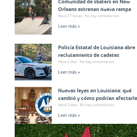
Comunidad de skaters en New
Orleans estrenan nueva rampa
Hace 17 horas
No hay comentarios
Leer más »
Policía Estatal de Louisiana abre
reclutamiento de cadetes
Hace 2 días
No hay comentarios
Leer más »
Nuevas leyes en Louisiana: qué
cambió y cómo podrían afectarl
Hace 2 días
No hay comentarios
Leer más »