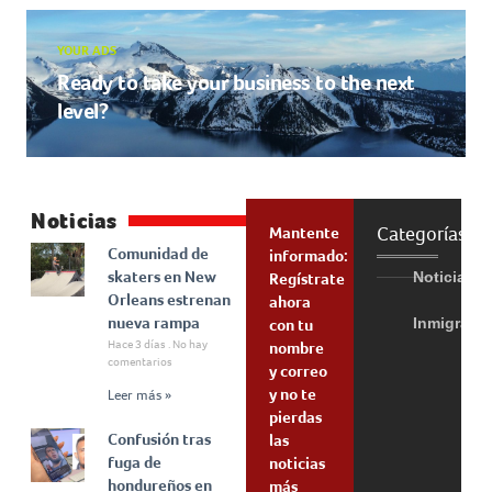
YOUR ADS
Ready to take your business to the next
level?
Noticias
Categorías
Mantente
Comunidad de
informado:
skaters en New
Noticias
Regístrate
Orleans estrenan
ahora
nueva rampa
Inmigraci
con tu
Hace 3 días
No hay
nombre
comentarios
y correo
y no te
Leer más »
pierdas
Confusión tras
las
fuga de
noticias
hondureños en
más