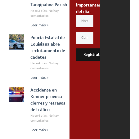
Tangipahoa Parish
importantes
Hace 3 días
No hay
del día.
comentarios
Leer más »
Policía Estatal de
Louisiana abre
reclutamiento de
Regístrate
cadetes
Hace 4 días
No hay
comentarios
Leer más »
Accidente en
Kenner provoca
cierres y retrasos
de tráfico
Hace 4 días
No hay
comentarios
Leer más »