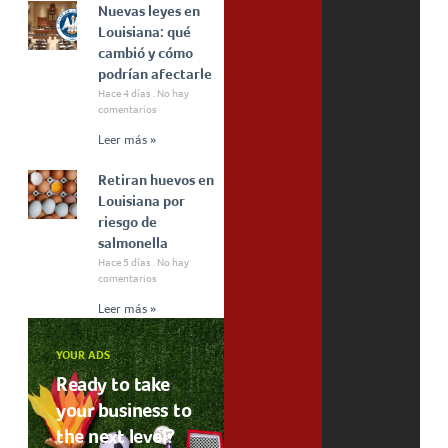
Nuevas leyes en
Louisiana: qué
cambió y cómo
podrían afectarle
Hace 4 días
No hay
comentarios
Leer más »
Retiran huevos en
Louisiana por
riesgo de
salmonella
Hace 5 días
No hay
comentarios
Leer más »
YOUR ADS
Ready to take
your business to
the next level?