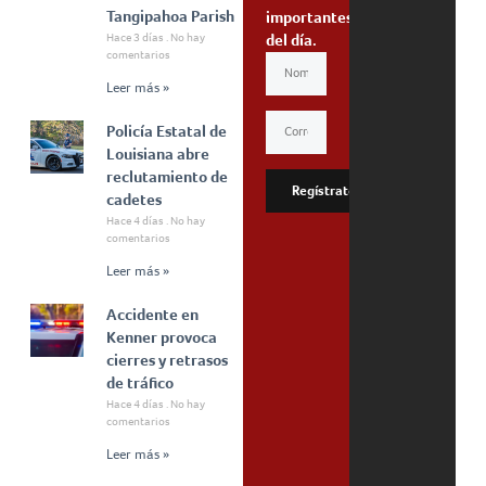
Tangipahoa Parish
importantes
Hace 3 días
No hay
del día.
comentarios
Leer más »
Policía Estatal de
Louisiana abre
reclutamiento de
Regístrate
cadetes
Hace 4 días
No hay
comentarios
Leer más »
Accidente en
Kenner provoca
cierres y retrasos
de tráfico
Hace 4 días
No hay
comentarios
Leer más »