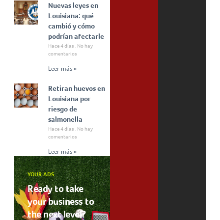
Nuevas leyes en
Louisiana: qué
cambió y cómo
podrían afectarle
Hace 4 días
No hay
comentarios
Leer más »
Retiran huevos en
Louisiana por
riesgo de
salmonella
Hace 4 días
No hay
comentarios
Leer más »
YOUR ADS
Ready to take
your business to
the next level?