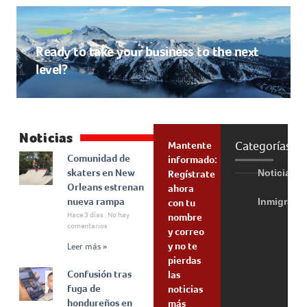
YOUR ADS
Ready to take your business to the next
level?
Noticias
Categorías
Mantente
Comunidad de
informado:
skaters en New
Noticias
Regístrate
Orleans estrenan
ahora
nueva rampa
Inmigraci
con tu
Hace 3 días
No hay
nombre
comentarios
y correo
y no te
Leer más »
pierdas
Confusión tras
las
fuga de
noticias
hondureños en
más