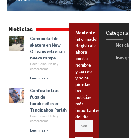
Noticias
Categorías
Mantente
Comunidad de
informado:
skaters en New
Noticias
Regístrate
Orleans estrenan
ahora
nueva rampa
Inmigraci
con tu
Hace 4 días
No hay
nombre
comentarios
y correo
y no te
Leer más »
pierdas
Confusión tras
las
fuga de
noticias
hondureños en
más
Tangipahoa Parish
importantes
Hace 4 días
No hay
del día.
comentarios
Leer más »