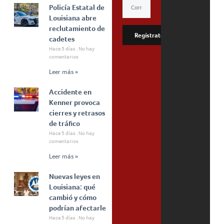
Policía Estatal de
Louisiana abre
reclutamiento de
Regístrate
cadetes
Hace 5 días
No hay
comentarios
Leer más »
Accidente en
Kenner provoca
cierres y retrasos
de tráfico
Hace 5 días
No hay
comentarios
Leer más »
Nuevas leyes en
Louisiana: qué
cambió y cómo
podrían afectarle
Hace 5 días
No hay