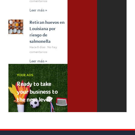
comentarios
Leer más »
Retiran huevos en
Louisiana por
riesgo de
salmonella
Hace 6 días
No hay
comentarios
Leer más »
YOUR ADS
Ready to take
your business to
the next level?