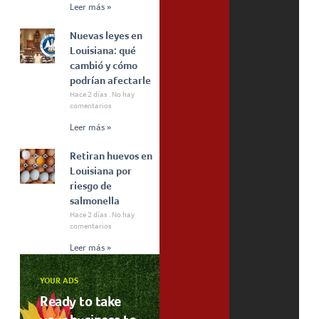
Leer más »
Nuevas leyes en
Louisiana: qué
cambió y cómo
podrían afectarle
Hace 2 días
No hay
comentarios
Leer más »
Retiran huevos en
Louisiana por
riesgo de
salmonella
Hace 2 días
No hay
comentarios
Leer más »
YOUR ADS
Ready to take