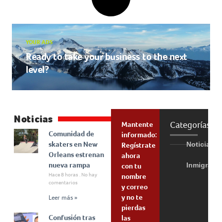
YOUR ADS
Ready to take your business to the next
level?
Noticias
Categorías
Mantente
Comunidad de
informado:
skaters en New
Noticias
Regístrate
Orleans estrenan
ahora
nueva rampa
Inmigraci
con tu
Hace 8 horas
No hay
nombre
comentarios
y correo
y no te
Leer más »
pierdas
Confusión tras
las