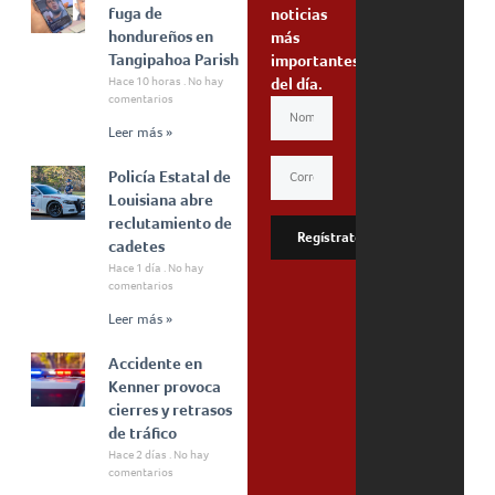
fuga de
noticias
hondureños en
más
Tangipahoa Parish
importantes
Hace 10 horas
No hay
del día.
comentarios
Leer más »
Policía Estatal de
Louisiana abre
reclutamiento de
Regístrate
cadetes
Hace 1 día
No hay
comentarios
Leer más »
Accidente en
Kenner provoca
cierres y retrasos
de tráfico
Hace 2 días
No hay
comentarios