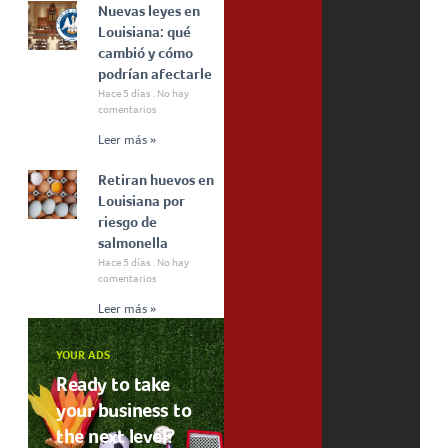
Nuevas leyes en
Louisiana: qué
cambió y cómo
podrían afectarle
Hace 5 días
No hay
comentarios
Leer más »
Retiran huevos en
Louisiana por
riesgo de
salmonella
Hace 5 días
No hay
comentarios
Leer más »
YOUR ADS
Ready to take
your business to
the next level?