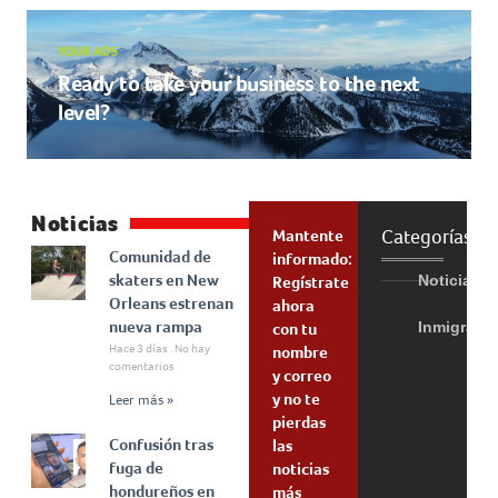
YOUR ADS
Ready to take your business to the next
level?
Noticias
Categorías
Mantente
Comunidad de
informado:
skaters en New
Noticias
Regístrate
Orleans estrenan
ahora
nueva rampa
Inmigraci
con tu
Hace 3 días
No hay
nombre
comentarios
y correo
y no te
Leer más »
pierdas
Confusión tras
las
fuga de
noticias
hondureños en
más