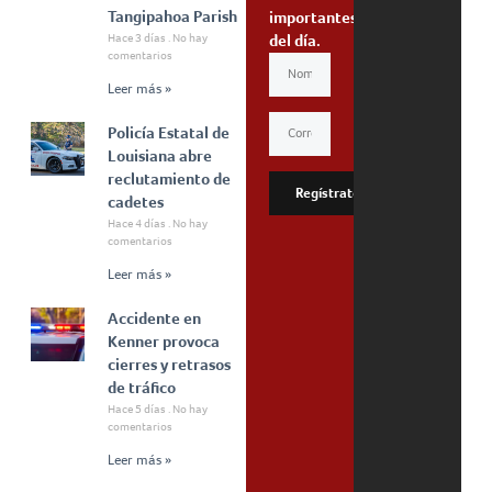
Tangipahoa Parish
importantes
Hace 3 días
No hay
del día.
comentarios
Leer más »
Policía Estatal de
Louisiana abre
reclutamiento de
Regístrate
cadetes
Hace 4 días
No hay
comentarios
Leer más »
Accidente en
Kenner provoca
cierres y retrasos
de tráfico
Hace 5 días
No hay
comentarios
Leer más »