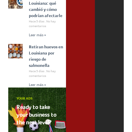
Louisiana: qué
cambió y cómo
podrían afectarle
Hace 5 días
No hay
comentarios
Leer más »
Retiran huevos en
Louisiana por
riesgo de
salmonella
Hace 5 días
No hay
comentarios
Leer más »
YOUR ADS
Ready to take
your business to
the next level?