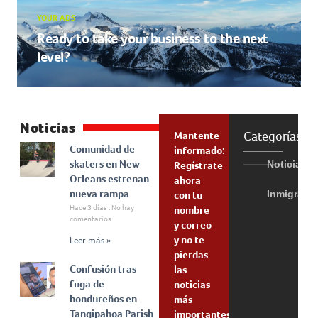
YOUR ADS
Ready to take your business to the next
level?
Noticias
Categorías
Mantente
Comunidad de
informado:
skaters en New
Noticias
Regístrate
Orleans estrenan
ahora
nueva rampa
Inmigraci
con tu
Hace 3 días
No hay
nombre
comentarios
y correo
y no te
Leer más »
pierdas
Confusión tras
las
fuga de
noticias
hondureños en
más
Tangipahoa Parish
importantes