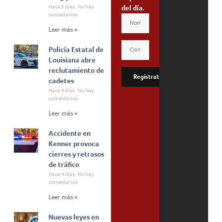
Hace 3 días
No hay
del día.
comentarios
Leer más »
Policía Estatal de
Louisiana abre
reclutamiento de
Regístrate
cadetes
Hace 4 días
No hay
comentarios
Leer más »
Accidente en
Kenner provoca
cierres y retrasos
de tráfico
Hace 4 días
No hay
comentarios
Leer más »
Nuevas leyes en