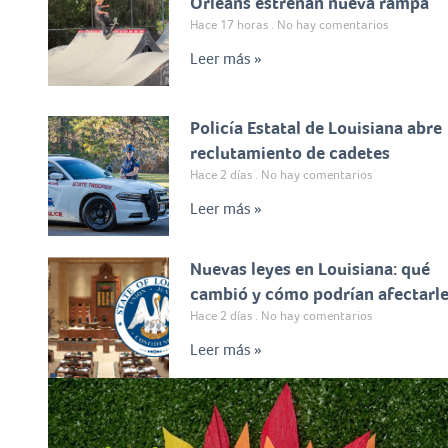
Orleans estrenan nueva rampa
Hace 17 horas
No hay comentarios
Leer más »
Policía Estatal de Louisiana abre
reclutamiento de cadetes
Hace 2 días
No hay comentarios
Leer más »
Nuevas leyes en Louisiana: qué
cambió y cómo podrían afectarl
Hace 2 días
No hay comentarios
Leer más »