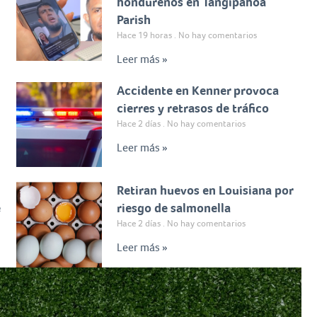
hondureños en Tangipahoa
Parish
Hace 19 horas
No hay comentarios
Leer más »
Accidente en Kenner provoca
cierres y retrasos de tráfico
Hace 2 días
No hay comentarios
Leer más »
Retiran huevos en Louisiana por
e
riesgo de salmonella
Hace 2 días
No hay comentarios
Leer más »