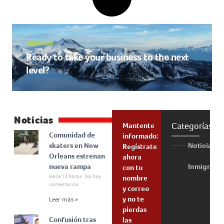
YOUR ADS
Ready to take your business to the next
level?
Noticias
Categorías
Mantente
Comunidad de
informado:
skaters en New
Noticias
Regístrate
Orleans estrenan
ahora
nueva rampa
Inmigraci
con tu
Hace 13 horas
No hay
nombre
comentarios
y correo
y no te
Leer más »
pierdas
Confusión tras
las