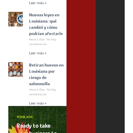
Leer más »
Nuevas leyes en
Louisiana: qué
cambió y cómo
podrían afectarle
Hace 2 días
No hay
comentarios
Leer más »
Retiran huevos en
Louisiana por
riesgo de
salmonella
Hace 2 días
No hay
comentarios
Leer más »
YOUR ADS
Ready to take