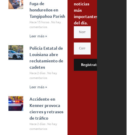
fuga de
noticias
hondureños en
más
Tangipahoa Parish
importantes
Hace 15 horas
No hay
del día.
comentarios
Leer más »
Policía Estatal de
Louisiana abre
reclutamiento de
Regístrate
cadetes
Hace 2 días
No hay
comentarios
Leer más »
Accidente en
Kenner provoca
cierres y retrasos
de tráfico
Hace 2 días
No hay
comentarios