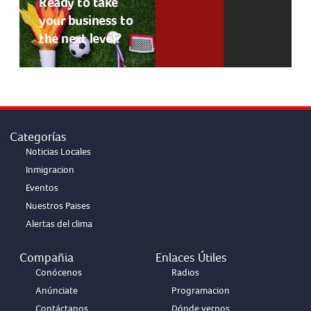
Ready to take
your business to
the next level?
Categorías
Noticias Locales
Inmigracion
Eventos
Nuestros Paises
Alertas del clima
Compañia
Enlaces Útiles
Conócenos
Radios
Anúnciate
Programacion
Contáctanos
Dónde vernos