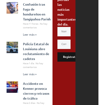
Confusión tras
las
fuga de
noticias
hondureños en
más
Tangipahoa Parish
importantes
Hace 11 horas
No hay
del día.
comentarios
Leer más »
Policía Estatal de
Louisiana abre
reclutamiento de
Regístrate
cadetes
Hace 1 día
No hay
comentarios
Leer más »
Accidente en
Kenner provoca
cierres y retrasos
de tráfico
Hace 2 días
No hay