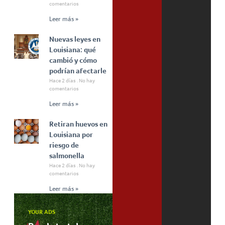
comentarios
Leer más »
Nuevas leyes en
Louisiana: qué
cambió y cómo
podrían afectarle
Hace 2 días
No hay
comentarios
Leer más »
Retiran huevos en
Louisiana por
riesgo de
salmonella
Hace 2 días
No hay
comentarios
Leer más »
YOUR ADS