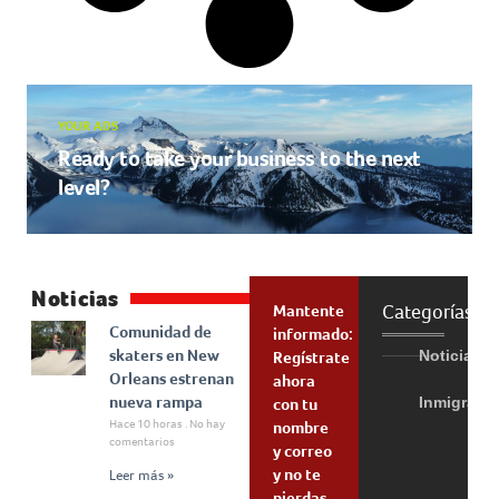
YOUR ADS
Ready to take your business to the next
level?
Noticias
Categorías
Mantente
Comunidad de
informado:
skaters en New
Noticias
Regístrate
Orleans estrenan
ahora
nueva rampa
Inmigraci
con tu
Hace 10 horas
No hay
nombre
comentarios
y correo
y no te
Leer más »
pierdas