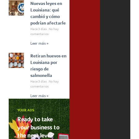
Nuevas leyes en
Louisiana: qué
cambió y cómo
podrían afectarle
Hace 3 días
No hay
comentarios
Leer más »
Retiran huevos en
Louisiana por
riesgo de
salmonella
Hace 3 días
No hay
comentarios
Leer más »
YOUR ADS
Ready to take
your business to
the next level?