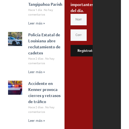
Tangipahoa Parish
importantes
Hace 1 día
No hay
del día.
comentarios
Leer más »
Policía Estatal de
Louisiana abre
reclutamiento de
Regístrate
cadetes
Hace 2 días
No hay
comentarios
Leer más »
Accidente en
Kenner provoca
cierres y retrasos
de tráfico
Hace 2 días
No hay
comentarios
Leer más »