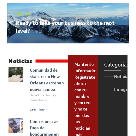
YOUR ADS
Ready to take your business to the next
level?
Noticias
Categorías
Mantente
Comunidad de
informado:
skaters en New
Noticias
Regístrate
Orleans estrenan
ahora
nueva rampa
Inmigraci
con tu
Hace 1 día
No hay
nombre
comentarios
y correo
y no te
Leer más »
pierdas
Confusión tras
las
fuga de
noticias
hondureños en
más