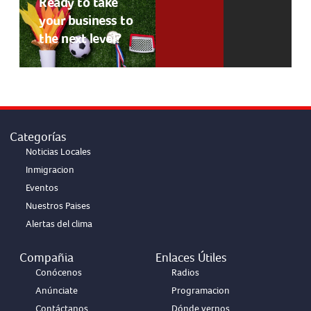
Ready to take
your business to
the next level?
Categorías
Noticias Locales
Inmigracion
Eventos
Nuestros Paises
Alertas del clima
Compañia
Enlaces Útiles
Conócenos
Radios
Anúnciate
Programacion
Contáctanos
Dónde vernos