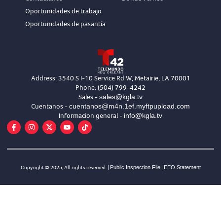
Oportunidades de trabajo
Oportunidades de pasantía
Address: 3540 S I-10 Service Rd W, Metairie, LA 70001
Phone: (504) 799-4242
sales@kgla.tv
Sales -
cuentanos@m4n.1ef.myftpupload.com
Cuentanos -
info@kgla.tv
Informacion general -
Copyright © 2025, All rights reserved. |
Public Inspection File
|
EEO Statement