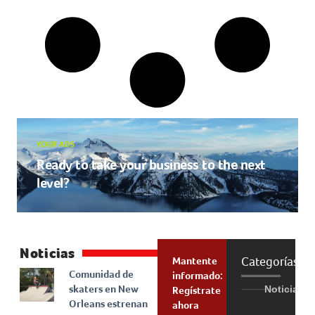
YOUR ADS
Ready to take your business to the next
level?
Noticias
Categorías
Mantente
Comunidad de
informado:
skaters en New
Noticias
Regístrate
Orleans estrenan
ahora