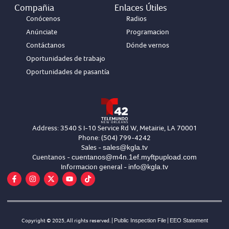
Compañia
Enlaces Útiles
Conócenos
Radios
Anúnciate
Programacion
Contáctanos
Dónde vernos
Oportunidades de trabajo
Oportunidades de pasantía
Address: 3540 S I-10 Service Rd W, Metairie, LA 70001
Phone: (504) 799-4242
sales@kgla.tv
Sales -
cuentanos@m4n.1ef.myftpupload.com
Cuentanos -
info@kgla.tv
Informacion general -
Copyright © 2025, All rights reserved. |
Public Inspection File
|
EEO Statement