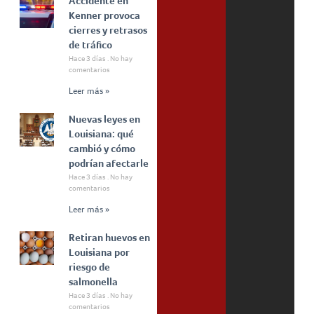
Accidente en
Kenner provoca
cierres y retrasos
de tráfico
Hace 3 días
No hay
comentarios
Leer más »
Nuevas leyes en
Louisiana: qué
cambió y cómo
podrían afectarle
Hace 3 días
No hay
comentarios
Leer más »
Retiran huevos en
Louisiana por
riesgo de
salmonella
Hace 3 días
No hay
comentarios