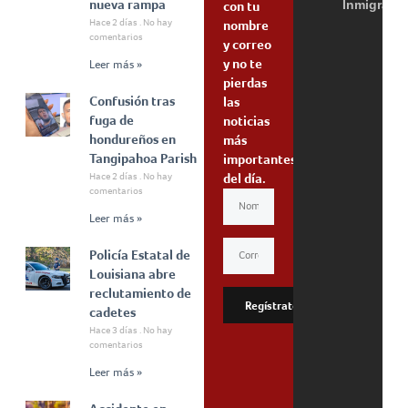
nueva rampa
Inmigraci
con tu
Hace 2 días
No hay
nombre
comentarios
y correo
y no te
Leer más »
pierdas
Confusión tras
las
fuga de
noticias
hondureños en
más
Tangipahoa Parish
importantes
Hace 2 días
No hay
del día.
comentarios
Leer más »
Policía Estatal de
Louisiana abre
reclutamiento de
Regístrate
cadetes
Hace 3 días
No hay
comentarios
Leer más »