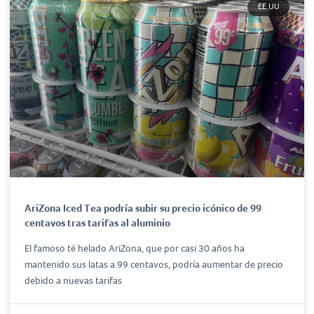
EE.UU
AriZona Iced Tea podría subir su precio icónico de 99
centavos tras tarifas al aluminio
El famoso té helado AriZona, que por casi 30 años ha
mantenido sus latas a 99 centavos, podría aumentar de precio
debido a nuevas tarifas