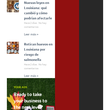
Nuevas leyes en
Louisiana: qué
cambió y cómo
podrían afectarle
Hace 2 días
No hay
comentarios
Leer más »
Retiran huevos en
Louisiana por
riesgo de
salmonella
Hace 2 días
No hay
comentarios
Leer más »
YOUR ADS
Ready to take
your business to
the next level?