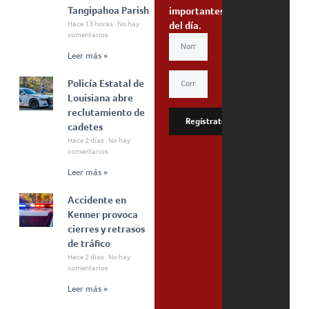
Tangipahoa Parish
importantes
Hace 13 horas
No hay
del día.
comentarios
Leer más »
Policía Estatal de
Louisiana abre
reclutamiento de
Regístrate
cadetes
Hace 2 días
No hay
comentarios
Leer más »
Accidente en
Kenner provoca
cierres y retrasos
de tráfico
Hace 2 días
No hay
comentarios
Leer más »