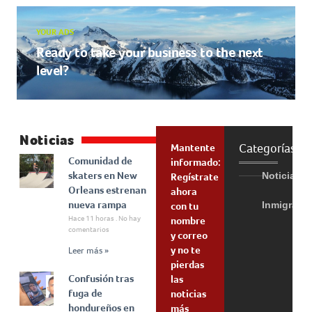
YOUR ADS
Ready to take your business to the next
level?
Noticias
Categorías
Mantente
Comunidad de
informado:
skaters en New
Noticias
Regístrate
Orleans estrenan
ahora
nueva rampa
Inmigraci
con tu
Hace 11 horas
No hay
nombre
comentarios
y correo
y no te
Leer más »
pierdas
Confusión tras
las
fuga de
noticias
hondureños en
más