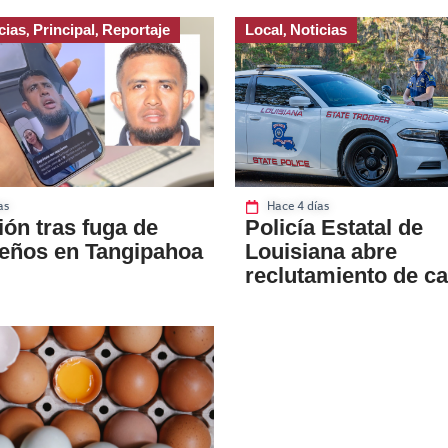
cias
Principal
Reportaje
Local
Noticias
,
,
,
as
Hace 4 días
ón tras fuga de
Policía Estatal de
eños en Tangipahoa
Louisiana abre
reclutamiento de c