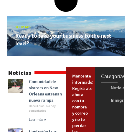
YOUR ADS
Ready to take your business to the next
level?
Noticias
Categorías
Mantente
Comunidad de
informado:
skaters en New
Noticias
Regístrate
Orleans estrenan
ahora
nueva rampa
Inmigraci
con tu
Hace 3 días
No hay
nombre
comentarios
y correo
y no te
Leer más »
pierdas
Confusión tras
las