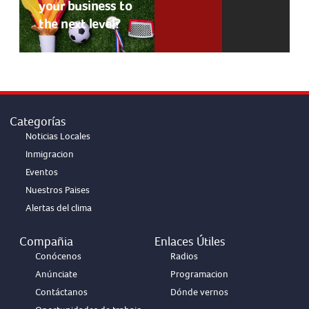
your business to
the next level?
Categorías
Noticias Locales
Inmigracion
Eventos
Nuestros Paises
Alertas del clima
Compañia
Enlaces Útiles
Conócenos
Radios
Anúnciate
Programacion
Contáctanos
Dónde vernos