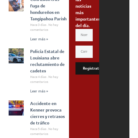
fuga de
noticias
hondureños en
más
Tangipahoa Parish
importantes
Hace 3 días
No hay
del día.
comentarios
Leer más »
Policía Estatal de
Louisiana abre
reclutamiento de
Regístrate
cadetes
Hace 4 días
No hay
comentarios
Leer más »
Accidente en
Kenner provoca
cierres y retrasos
de tráfico
Hace 5 días
No hay
comentarios