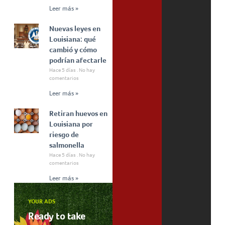
Leer más »
Nuevas leyes en
Louisiana: qué
cambió y cómo
podrían afectarle
Hace 5 días
No hay
comentarios
Leer más »
Retiran huevos en
Louisiana por
riesgo de
salmonella
Hace 5 días
No hay
comentarios
Leer más »
YOUR ADS
Ready to take